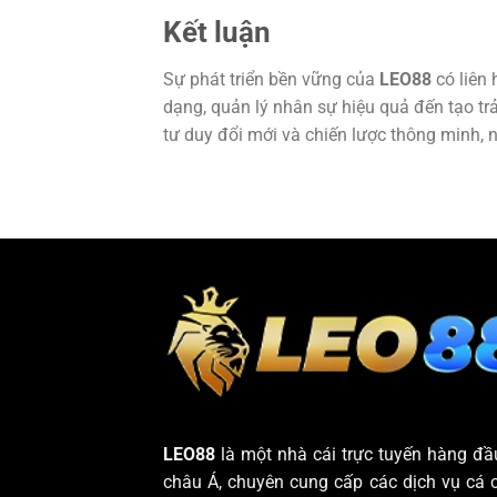
Kết luận
Sự phát triển bền vững của
LEO88
có liên
dạng, quản lý nhân sự hiệu quả đến tạo trả
tư duy đổi mới và chiến lược thông minh, nh
LEO88
là một nhà cái trực tuyến hàng đầu
châu Á, chuyên cung cấp các dịch vụ cá 