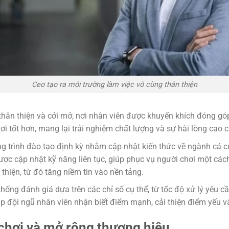
Ceo tạo ra môi trường làm việc vô cùng thân thiện
thân thiện và cởi mở, nơi nhân viên được khuyến khích đóng gó
ơi tốt hơn, mang lại trải nghiệm chất lượng và sự hài lòng cao 
ng trình đào tạo định kỳ nhằm cập nhật kiến thức về ngành cá 
ược cập nhật kỹ năng liên tục, giúp phục vụ người chơi một cá
thiện, từ đó tăng niềm tin vào nền tảng.
ống đánh giá dựa trên các chỉ số cụ thể, từ tốc độ xử lý yêu 
p đội ngũ nhân viên nhận biết điểm mạnh, cải thiện điểm yếu v
 chơi và mở rộng thương hiệu