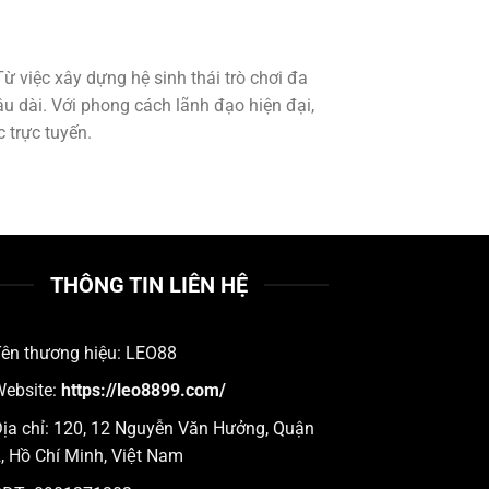
Từ việc xây dựng hệ sinh thái trò chơi đa
âu dài. Với phong cách lãnh đạo hiện đại,
 trực tuyến.
THÔNG TIN LIÊN HỆ
ên thương hiệu: LEO88
ebsite:
https://leo8899.com/
ịa chỉ: 120, 12 Nguyễn Văn Hưởng, Quận
, Hồ Chí Minh, Việt Nam