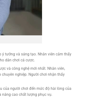
p ý tưởng và sáng tạo. Nhân viên cảm thấy
cho dân chơi cá cược.
cược và công nghệ mới nhất. Nhân viên,
ch chuyên nghiệp. Người chơi nhận thấy
cầu của người chơi đến mức độ hài lòng của
à nâng cao chất lượng phục vụ.