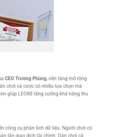
của
CEO Trương Phùng
, nền tảng mở rộng
dân chơi cá cược có nhiều lựa chọn mà
y còn giúp LEO88 tăng cường khả năng thu
n công cụ phân tích dữ liệu. Người chơi có
ân lẫn giao dịch tài chính. Dân chơi cá