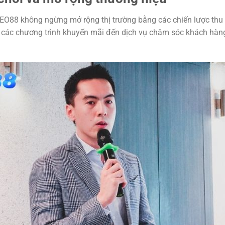
LEO88 không ngừng mở rộng thị trường bằng các chiến lược thu 
các chương trình khuyến mãi đến dịch vụ chăm sóc khách hàng