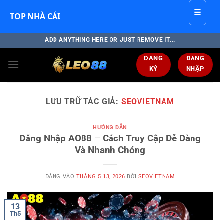
☰
TOP NHÀ CÁI
Bỏ
ADD ANYTHING HERE OR JUST REMOVE IT...
qua
ĐĂNG
ĐĂNG
nội
KÝ
NHẬP
dung
LƯU TRỮ TÁC GIẢ:
SEOVIETNAM
HƯỚNG DẪN
Đăng Nhập AO88 – Cách Truy Cập Dễ Dàng
Và Nhanh Chóng
ĐĂNG VÀO
THÁNG 5 13, 2026
BỞI
SEOVIETNAM
13
Th5