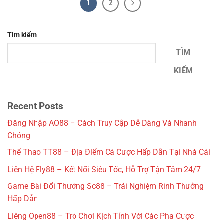
1
2
Tìm kiếm
TÌM
KIẾM
Recent Posts
Đăng Nhập AO88 – Cách Truy Cập Dễ Dàng Và Nhanh
Chóng
Thể Thao TT88 – Địa Điểm Cá Cược Hấp Dẫn Tại Nhà Cái
Liên Hệ Fly88 – Kết Nối Siêu Tốc, Hỗ Trợ Tận Tâm 24/7
Game Bài Đổi Thưởng Sc88 – Trải Nghiệm Rinh Thưởng
Hấp Dẫn
Liêng Open88 – Trò Chơi Kịch Tính Với Các Pha Cược