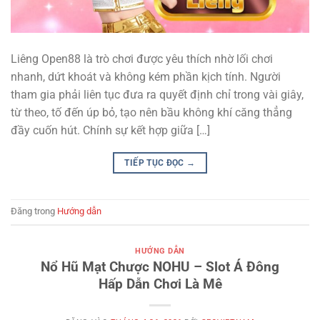
Liêng Open88 là trò chơi được yêu thích nhờ lối chơi
nhanh, dứt khoát và không kém phần kịch tính. Người
tham gia phải liên tục đưa ra quyết định chỉ trong vài giây,
từ theo, tố đến úp bỏ, tạo nên bầu không khí căng thẳng
đầy cuốn hút. Chính sự kết hợp giữa […]
TIẾP TỤC ĐỌC
→
Đăng trong
Hướng dẫn
HƯỚNG DẪN
Nổ Hũ Mạt Chược NOHU – Slot Á Đông
Hấp Dẫn Chơi Là Mê