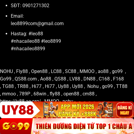
SĐT: 0901271302
Email:
leo8899com@gmail.com
Hastag: #leo88
#nhacaileo88 #leo8899
#nhacaileo8899
NOHU
,
Fly88
,
Open88
,
LC88
,
SC88
,
MMOO
,
ao88
,
go99
,
Go99
,
QS88.com
,
Ao88
,
QS88
,
LV88
,
DN88
,
C168
,
F168
,
TG88
,
TR88
,
Hi77
,
Hi77
,
Uy88
,
Uy88
,
Nohu
,
go99
,
TT88
,
mmoo
,
789P
,
68win
,
fly88
,
open88
,
cm88
,
https://lv88.ae.org/
,
MMOO
,
nohu
Copyright 2026 ©
Flatsome Theme