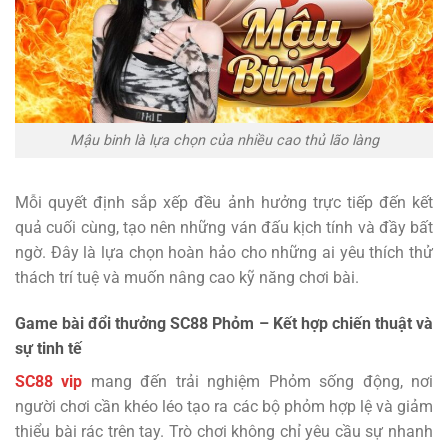
Mậu binh là lựa chọn của nhiều cao thủ lão làng
Mỗi quyết định sắp xếp đều ảnh hưởng trực tiếp đến kết
quả cuối cùng, tạo nên những ván đấu kịch tính và đầy bất
ngờ. Đây là lựa chọn hoàn hảo cho những ai yêu thích thử
thách trí tuệ và muốn nâng cao kỹ năng chơi bài.
Game bài đổi thưởng SC88 Phỏm – Kết hợp chiến thuật và
sự tinh tế
SC88 vip
mang đến trải nghiệm Phỏm sống động, nơi
người chơi cần khéo léo tạo ra các bộ phỏm hợp lệ và giảm
thiểu bài rác trên tay. Trò chơi không chỉ yêu cầu sự nhanh